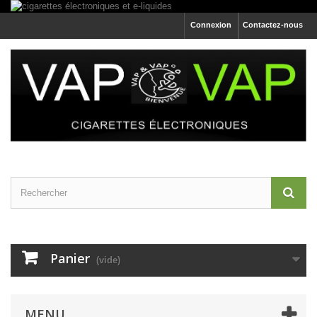
Connexion
Contactez-nous
Panier
(vide)
MENU