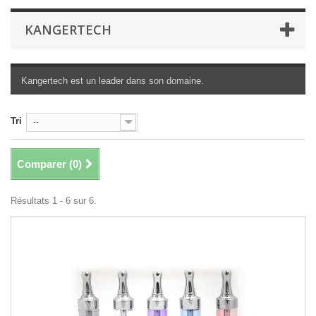
KANGERTECH
Kangertech est un leader dans son domaine.
Tri
--
Comparer (
0
)
Résultats 1 - 6 sur 6.