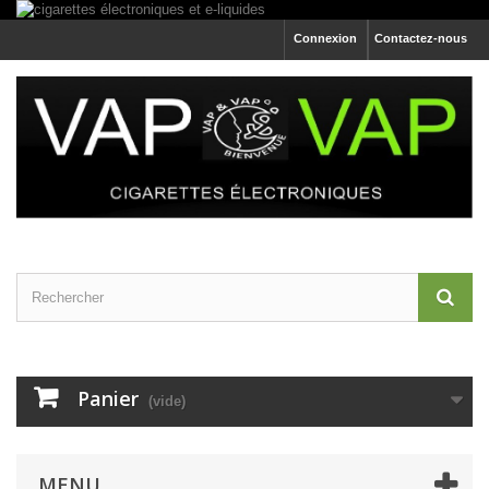
Connexion
Contactez-nous
Panier
(vide)
MENU