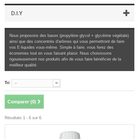
D.I.Y
Nous proposons des bases (propylène glycol + glycérine végétale)
ainsi que des concentrés d'arômes qui vous permettront de faire
vos E-liquides vous-même. Simple à faire, vous ferez des
économies tout en vous faisant plaisir. Nous choisissons
rigoureusement nos produits afin de vous faire bénéficier de la
meilleur qualité.
Tri
--
Comparer (
0
)
Résultats 1 - 6 sur 6.