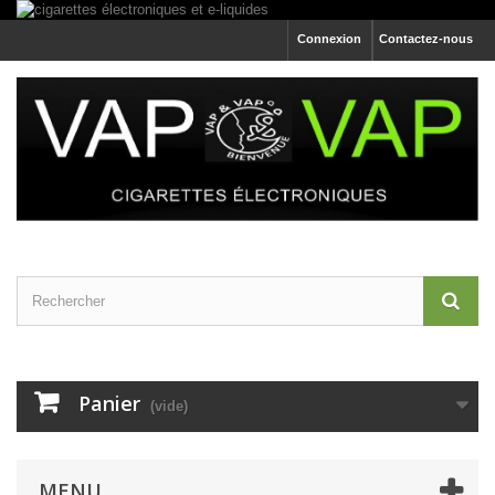
Connexion
Contactez-nous
Panier
(vide)
MENU