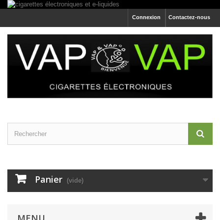
Connexion
Contactez-nous
Panier
(vide)
MENU