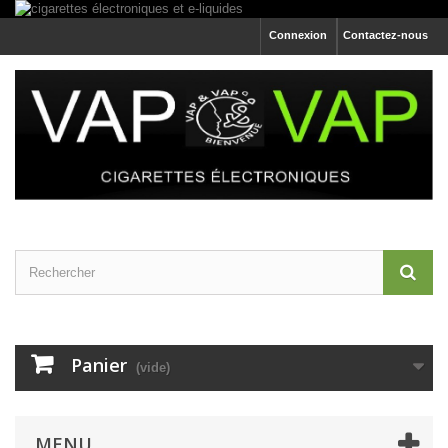
Connexion
Contactez-nous
Panier
(vide)
MENU