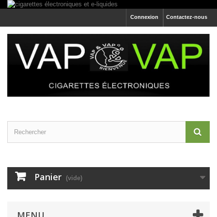
Connexion
Contactez-nous
Panier
(vide)
MENU