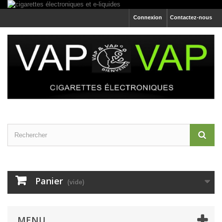
Connexion
Contactez-nous
Panier
(vide)
MENU