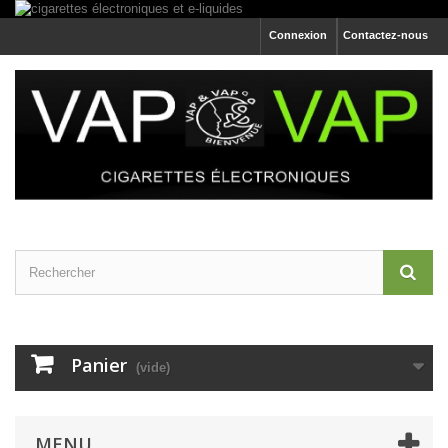
Connexion
Contactez-nous
Panier
(vide)
MENU