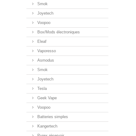
Smok
Joyetech
Voopoo
Box/Mods électroniques
Eleaf
Vaporesso
Asmodus
Smok
Joyetech
Tesla
Geek Vape
Voopoo
Batteries simples
Kangertech
Pyrex réservoir