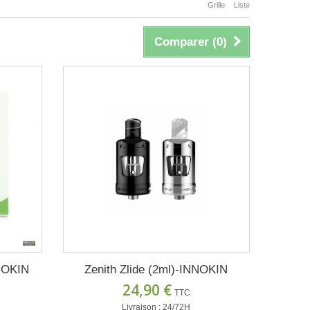
Grille
Liste
Comparer (
0
)
NOKIN
Zenith Zlide (2ml)-INNOKIN
24,90 €
TTC
Livraison : 24/72H