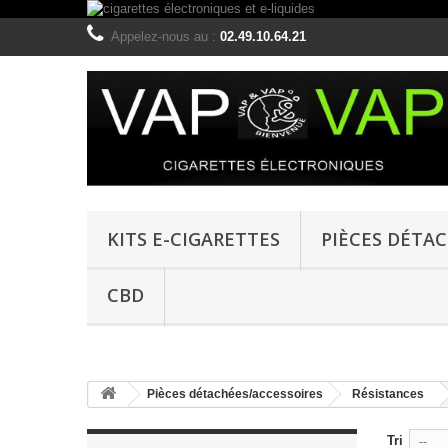
Appelez-nous au :
02.49.10.64.21
KITS E-CIGARETTES
PIÈCES DÉTA
CBD
Pièces détachées/accessoires
Résistances
Tri
--