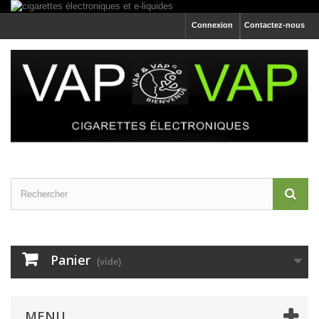
Connexion
Contactez-nous
Panier
(vide)
MENU