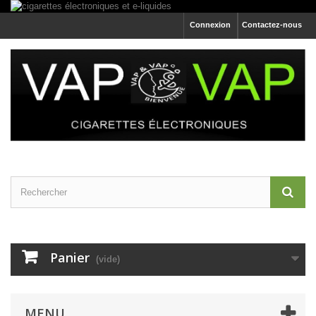
Connexion
Contactez-nous
Panier
(vide)
MENU