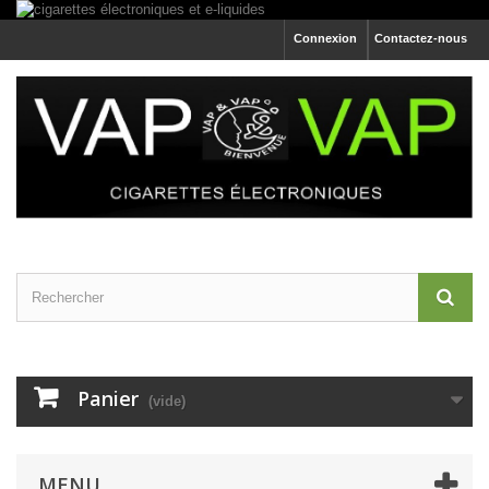
Connexion
Contactez-nous
Panier
(vide)
MENU