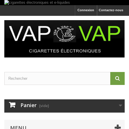
Connexion
Contactez-nous
Panier
(vide)
MENU