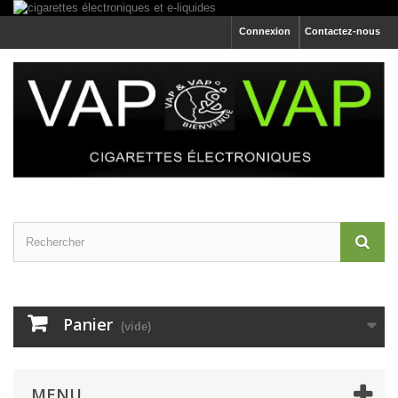
Connexion
Contactez-nous
Panier
(vide)
MENU