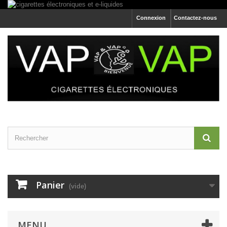
Connexion
Contactez-nous
Panier
(vide)
MENU