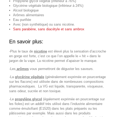
Propylène glycol végétal (inférieur à 76%)
Glycérine végétale biologique (inférieur à 24%)
Alcool biologique
Arômes alimentaires
Eau purifiée
Avec (non synthétique) ou sans nicotine.
Sans parabène, sans diacétyle et sans ambrox
En savoir plus:
-Plus le taux de
nicotine
est élevé plus la sensation d’accroche
en gorge est forte, c’est ce que l’on appelle le « hit » dans le
jargon de la vape. La nicotine permet d’apaiser le manque.
-Les
arômes
vous permettront de déguster les saveurs.
-La
glycérine végétale
(généralement exprimée en pourcentage
sur les flacons) est utilisée dans de nombreuses compositions
pharmaceutiques. La VG est liquide, transparente, visqueuse,
sans odeur, sucrée et non toxique.
-Le
propylène glycol
(également exprimée en pourcentage sur
les fioles) est un additif très utilisé dans l’industrie alimentaire
comme émulsifiant (E1520) dans les plats préparés ou les
pâtisseries par exemple. Mais aussi dans les produits