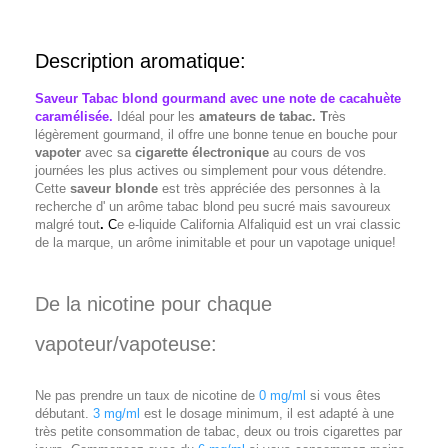
Description aromatique:
Saveur Tabac blond gourmand avec une note de cacahuète
caramélisée.
Idéal pour les
amateurs de tabac. T
rès
légèrement gourmand, il offre une bonne tenue en bouche pour
vapoter
avec sa
cigarette électronique
au cours de vos
journées les plus actives ou simplement pour vous détendre.
Cette
saveur blonde
est très appréciée des personnes à la
recherche d' un arôme tabac blond peu sucré mais savoureux
malgré tout
.
C
e e-liquide California Alfaliquid est un vrai classic
de la marque, un arôme inimitable et pour un vapotage unique!
De la nicotine pour chaque
vapoteur/vapoteuse:
Ne pas prendre un taux de nicotine de
0 mg/ml
si vous êtes
débutant.
3 mg/ml
est le dosage minimum, il est adapté à une
très petite consommation de tabac, deux ou trois cigarettes par