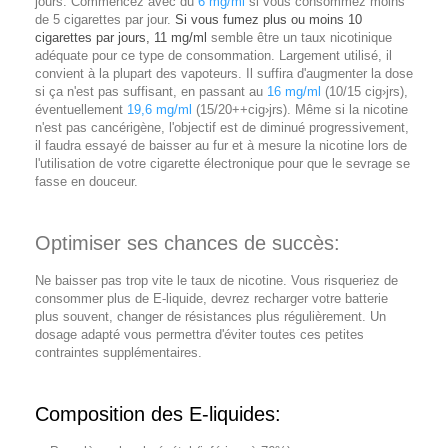
jours. Commencez avec du
6 mg/ml
si vous consommez moins
de 5 cigarettes par jour.
Si vous fumez plus ou moins 10
cigarettes par jours, 11 mg/ml
semble être un taux nicotinique
adéquate pour ce type de consommation. Largement utilisé, il
convient à la plupart des vapoteurs. Il suffira d'augmenter la dose
si ça n'est pas suffisant, en passant au
16 mg/ml
(10/15 cig›jrs),
éventuellement
19,6 mg/ml
(15/20++cig›jrs). Même si la nicotine
n'est pas cancérigène, l'objectif est de diminué progressivement,
il faudra essayé de baisser au fur et à mesure la nicotine lors de
l'utilisation de votre cigarette électronique pour que le sevrage se
fasse en douceur.
Optimiser ses chances de succès:
Ne baisser pas trop vite le taux de nicotine. Vous risqueriez de
consommer plus de E-liquide, devrez recharger votre batterie
plus souvent, changer de résistances plus régulièrement. Un
dosage adapté vous permettra d'éviter toutes ces petites
contraintes supplémentaires.
Composition des E-liquides: