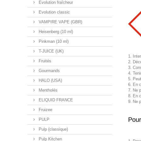
Evolution fraîcheur
Evolution classic
VAMPIRE VAPE (GBR)
Heisenberg (10 ml)
Pinkman (10 ml)
T-JUICE (UK)
Inte
Fruités
Déco
Cons
Gourmands
Teni
Peut
HALO (USA)
En c
Mentholés
Ne p
En c
ELIQUID FRANCE
Ne p
Fruizee
Pour
PULP
Pulp (classique)
Pulp Kitchen