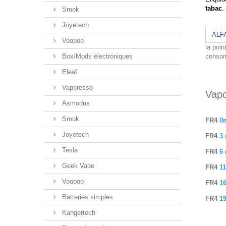
tabac
.
Smok
Joyetech
ALF
Voopoo
la poin
Box/Mods électroniques
consom
Eleaf
Vaporesso
Vapo
Asmodus
Smok
FR4
0
Joyetech
FR4
3
Tesla
FR4
6
Geek Vape
FR4
1
Voopoo
FR4
1
Batteries simples
FR4
1
Kangertech