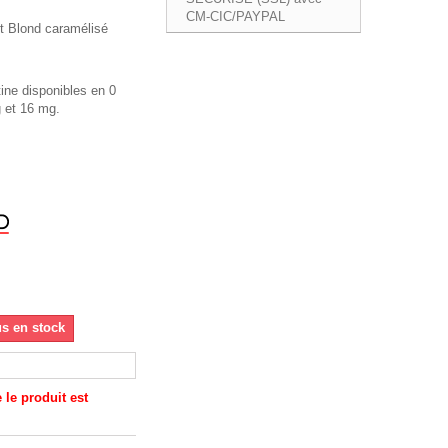
t Blond caramélisé
tine disponibles en 0
 et 16 mg.
us en stock
le produit est