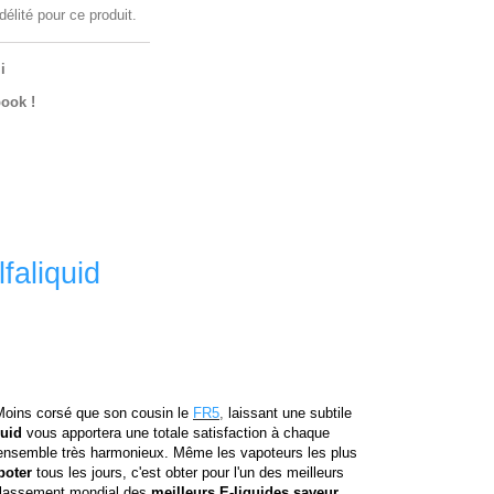
délité pour ce produit.
i
ook !
faliquid
Moins corsé que son cousin le
FR5
,
laissant une subtile
quid
vous apportera une totale satisfaction à chaque
ensemble très harmonieux. Même les vapoteurs les plus
poter
tous les jours, c'est obter pour l'un des meilleurs
 classement mondial des
meilleurs E-liquides saveur