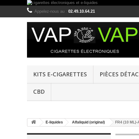
Appelez-nous au :
02.49.10.64.21
KITS E-CIGARETTES
PIÈCES DÉTA
CBD
E-liquides
Alfaliquid (original)
FR4 (10 ML)