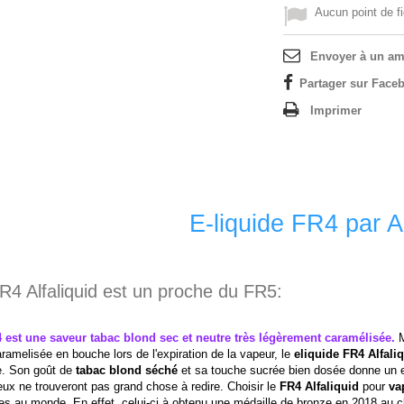
Aucun point de fi
Envoyer à un am
Partager sur Faceb
Imprimer
E-liquide FR4 par Al
R4 Alfaliquid est un proche du FR5:
 est une saveur tabac blond sec et neutre très légèrement caramélisée.
ramelisée en bouche lors de l'expiration de la vapeur, le
eliquide
FR4 Alfali
e. Son goût de
tabac blond séché
et sa touche sucrée bien dosée donne un 
leux ne trouveront pas grand chose à redire. Choisir le
FR4 Alfaliquid
pour
va
des au monde. En effet, celui-ci à obtenu une médaille de bronze en 2018 au