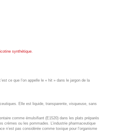
icotine synthétique.
est ce que l’on appelle le « hit » dans le jargon de la
utiques. Elle est liquide, transparente, visqueuse, sans
mentaire comme émulsifiant (E1520) dans les plats préparés
 les crèmes ou les pommades. L’industrie pharmaceutique
nce n’est pas considérée comme toxique pour l’organisme