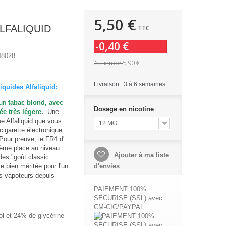
5,50 €
ALFALIQUID
TTC
-0,40 €
48028
5,90 €
Au lieu de
Livraison : 3 à 6 semaines
liquides Alfaliquid
:
un
tabac blond, avec
Dosage en nicotine
ée très légere.
Une
e Alfaliquid que vous
12 MG
cigarette électronique
our preuve, le FR4 d'
 3ème place au niveau
Ajouter à ma liste
des "goût classic
 bien méritée pour l'un
d'envies
es vapoteurs depuis
.
PAIEMENT 100%
SECURISE (SSL) avec
CM-CIC/PAYPAL
l et 24% de glycérine