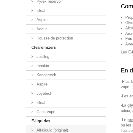
Pyrex réservoir
Comp
Eleaf
Prop
Aspire
Glyc
Alco
Accus
Arôm
Housse de protection
Eau 
Avec
Clearomizers
Les E-
Justfog
Innokin
En d
Kangertech
-Plus 
Aspire
vape. 
Joyetech
-Les
a
Eleaf
-La
gly
odeur, 
Geek vape
-Le
pr
E-liquides
ou les
Alfaliquid (original)
l’util