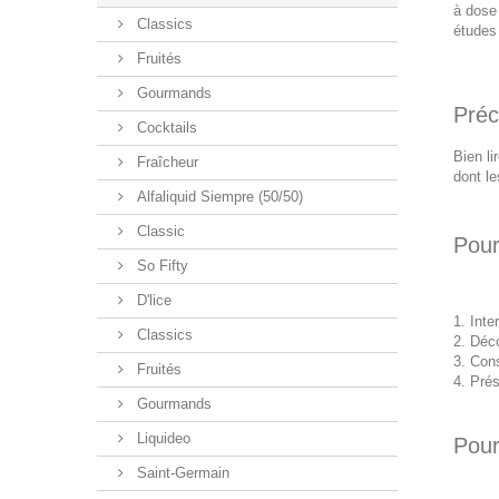
à dose
Classics
études 
Fruités
Gourmands
Préc
Cocktails
Bien li
Fraîcheur
dont le
Alfaliquid Siempre (50/50)
Classic
Pour
So Fifty
D'lice
Inte
Classics
Déco
Cons
Fruités
Prés
Gourmands
Liquideo
Pour
Saint-Germain