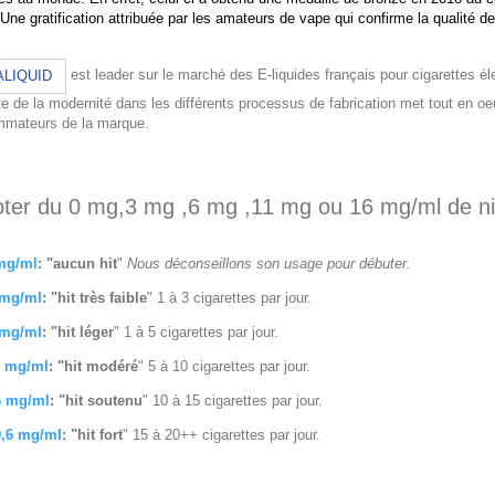
 Une gratification attribuée par les amateurs de vape qui confirme la qualité d
est leader sur le marché des E-liquides français pour cigarettes él
ALIQUID
te de la modernité dans les différents processus de fabrication met tout en oeu
mateurs de la marque.
ter du 0 mg,3 mg ,6 mg ,11 mg ou 16 mg/ml de ni
mg/ml
: "aucun hit
"
Nous déconseillons son usage pour débuter.
 mg/ml
: "hit très faible
" 1 à 3 cigarettes par jour.
 mg/ml
: "hit léger
" 1 à 5 cigarettes par jour.
1 mg/ml
: "hit modéré
" 5 à 10 cigarettes par jour.
6 mg/ml
: "hit soutenu
" 10 à 15 cigarettes par jour.
9,6 mg/ml
: "hit fort
" 15 à 20++ cigarettes par jour.