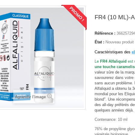
PROMO !
FR4 (10 ML)-
Référence :
36625729
État :
Nouveau produit
Caractéristiques des
e
Le
FR4 Alfaliquid
est 
une touche caramelis
valeur sûre de la marqu
savourerez dans votre 
sans aucun problème. P
Alfaliquid a obtenu la
mondial pour les Eliqui
Agrandir l'image
blond". Une récompense
des all-day préférés d
quelques années déjà
Contenance: 10 ml
76% de propylène glyco
végétale biologique.