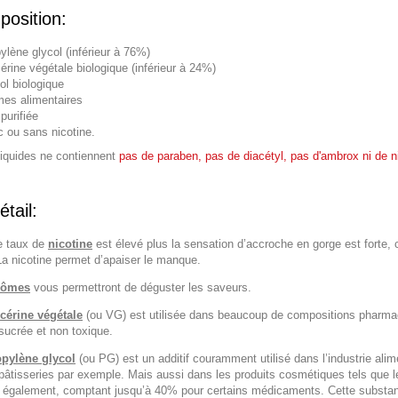
osition:
ylène glycol (inférieur à 76%)
érine végétale biologique (inférieur à 24%)
ol biologique
es alimentaires
purifiée
 ou sans nicotine.
liquides ne contiennent
pas de paraben, pas de diacétyl, pas d'ambrox ni de n
étail:
le taux de
nicotine
est élevé plus la sensation d’accroche en gorge est forte, c’
La nicotine permet d’apaiser le manque.
rômes
vous permettront de déguster les saveurs.
cérine végétale
(ou VG) est utilisée dans beaucoup de compositions pharmace
sucrée et non toxique.
opylène glycol
(ou PG) est un additif couramment utilisé dans l’industrie ali
 pâtisseries par exemple. Mais aussi dans les produits cosmétiques tels que
ise également, comptant jusqu’à 40% pour certains médicaments. Cette substa