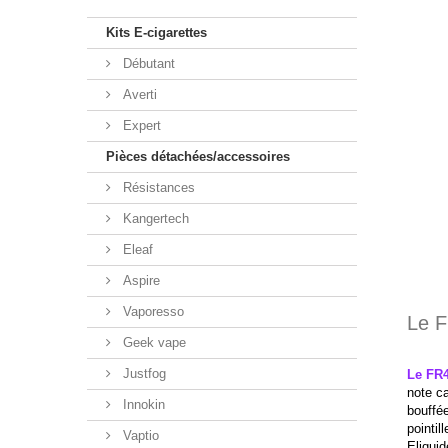
Kits E-cigarettes
Débutant
Averti
Expert
Pièces détachées/accessoires
Résistances
Kangertech
Eleaf
Aspire
Vaporesso
Le F
Geek vape
Justfog
Le FR4
note ca
Innokin
bouffé
pointil
Vaptio
Eliqui