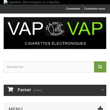
Connexion
Contactez-nous
Panier
(vide)
MENU