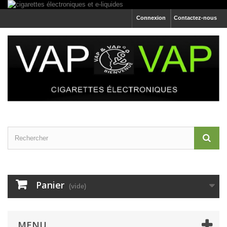
Connexion
Contactez-nous
Panier
(vide)
MENU