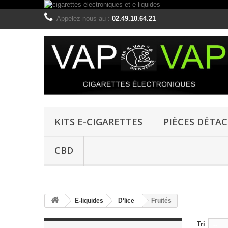
Appelez-nous au :
02.49.10.64.21
KITS E-CIGARETTES
PIÈCES DÉTA
CBD
E-liquides
D'lice
Fruités
Tri
--