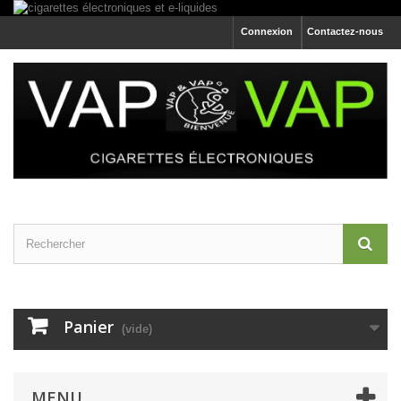
Connexion
Contactez-nous
Panier
(vide)
MENU