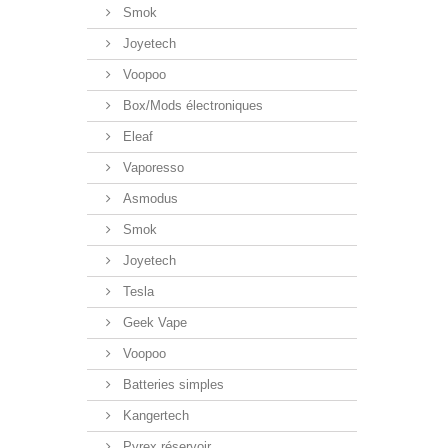
Smok
Joyetech
Voopoo
Box/Mods électroniques
Eleaf
Vaporesso
Asmodus
Smok
Joyetech
Tesla
Geek Vape
Voopoo
Batteries simples
Kangertech
Pyrex réservoir