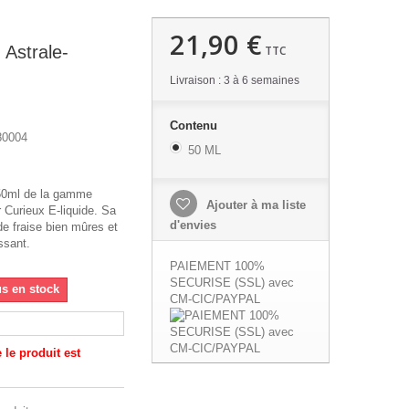
21,90 €
 Astrale-
TTC
Livraison : 3 à 6 semaines
Contenu
80004
50 ML
 50ml de la gamme
Ajouter à ma liste
r Curieux E-liquide. Sa
d'envies
e fraise bien mûres et
ssant.
PAIEMENT 100%
SECURISE (SSL) avec
us en stock
CM-CIC/PAYPAL
le produit est