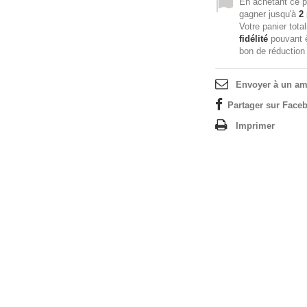
En achetant ce p
gagner jusqu'à
2
Votre panier tota
fidélité
pouvant ê
bon de réductio
Envoyer à un am
Partager sur Faceb
Imprimer