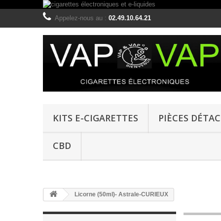
Appelez-nous au :
02.49.10.64.21
KITS E-CIGARETTES
PIÈCES DÉTA
CBD
Licorne (50ml)- Astrale-CURIEUX