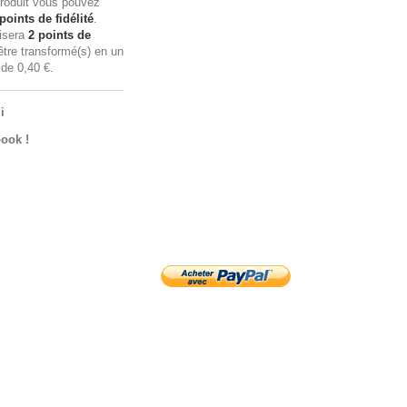
roduit vous pouvez
points de fidélité
.
lisera
2
points de
tre transformé(s) en un
n de
0,40 €
.
i
ook !