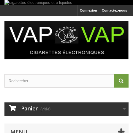
Connexion
Contactez-nous
Panier
(vide)
MENU