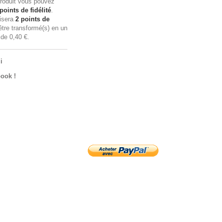
roduit vous pouvez
points de fidélité
.
lisera
2
points de
tre transformé(s) en un
n de
0,40 €
.
i
ook !