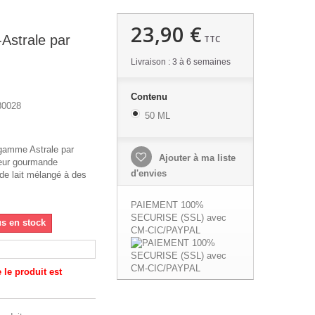
23,90 €
Astrale par
TTC
Livraison : 3 à 6 semaines
Contenu
80028
50 ML
gamme Astrale par
Ajouter à ma liste
eur gourmande
d'envies
 de lait mélangé à des
.
PAIEMENT 100%
SECURISE (SSL) avec
us en stock
CM-CIC/PAYPAL
le produit est