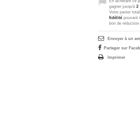
En achetant ce p
gagner jusqu'à
2
Votre panier tota
fidélité
pouvant ê
bon de réductio
Envoyer à un am
Partager sur Faceb
Imprimer