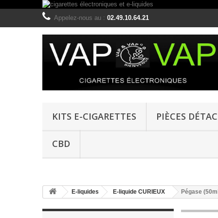
Appelez-nous au :
02.49.10.64.21
KITS E-CIGARETTES
PIÈCES DÉTA
CBD
E-liquides
E-liquide CURIEUX
Pégase (50ml