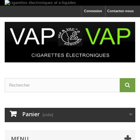
Connexion
Contactez-nous
Panier
(vide)
MENU