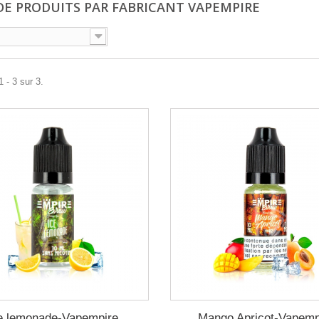
 DE PRODUITS PAR FABRICANT VAPEMPIRE
 - 3 sur 3.
e lemonade-Vapempire
Mango Apricot-Vapemp