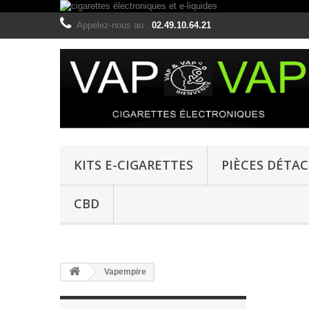
Appelez-nous au :
02.49.10.64.21
KITS E-CIGARETTES
PIÈCES DÉTA
CBD
Vapempire