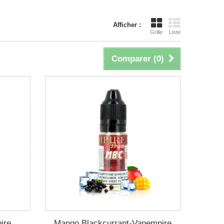
Afficher :
Grille
Liste
Comparer (
0
)
ire
Mango Blackcurrant-Vapempire