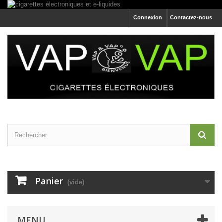
Connexion
Contactez-nous
Panier
(vide)
MENU