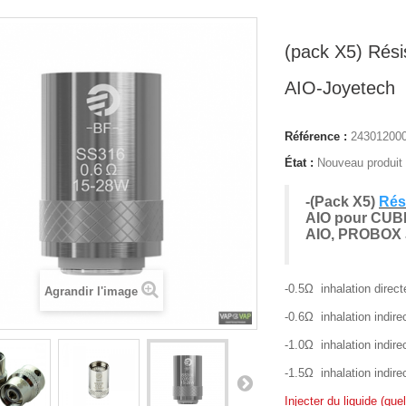
(pack X5) Rés
AIO-Joyetech
Référence :
24301200
État :
Nouveau produit
-(Pack X5)
Rés
AIO pour CUB
AIO, PROBOX 
-0.5Ω inhalation direc
Agrandir l'image
-0.6Ω inhalation indir
-1.0Ω inhalation indir
-1.5Ω inhalation indir
Injecter du liquide (qu