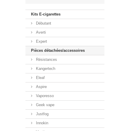
Kits E-cigarettes
Débutant
Averti
Expert
Pièces détachées/accessoires
Résistances
Kangertech
Eleaf
Aspire
Vaporesso
Geek vape
Justfog
Innokin