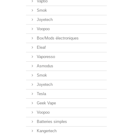
Vaptio
Smok
Joyetech
Voopoo
Box/Mods électroniques
Eleaf
Vaporesso
Asmodus
Smok
Joyetech
Tesla
Geek Vape
Voopoo
Batteries simples
Kangertech