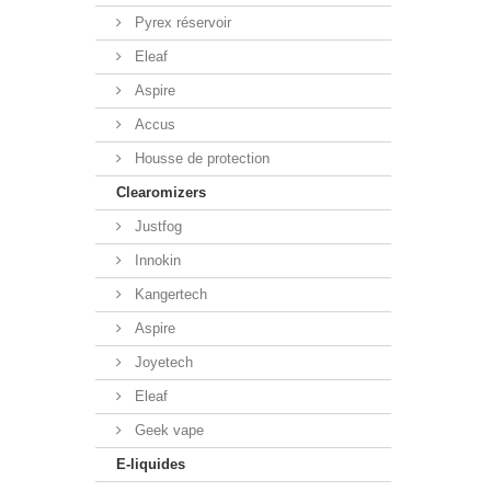
Pyrex réservoir
Eleaf
Aspire
Accus
Housse de protection
Clearomizers
Justfog
Innokin
Kangertech
Aspire
Joyetech
Eleaf
Geek vape
E-liquides