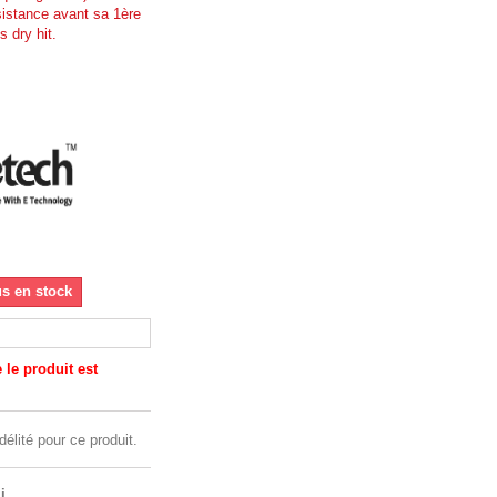
sistance avant sa 1ère
s dry hit.
us en stock
le produit est
délité pour ce produit.
i