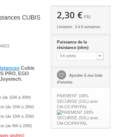
2,30 €
istances CUBIS
TTC
Livraison : 3 à 6 semaines
Puissance de la
04653
résistance (ohm)
0.6 (ohm)
istances
Cubis
IS PRO, EGO
Ajouter à ma liste
Joyetech.
d'envies
PAIEMENT 100%
te (de 15W à 30W)
SECURISE (SSL) avec
CM-CIC/PAYPAL
ecte (de 15W à 28W)
ecte (de 15W à 25W)
ecte (de 8W à 20W)
elques gouttes)