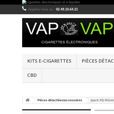
Appelez-nous au :
02.49.10.64.21
KITS E-CIGARETTES
PIÈCES DÉTA
CBD
Pièces détachées/accessoires
(pack X5) Rési