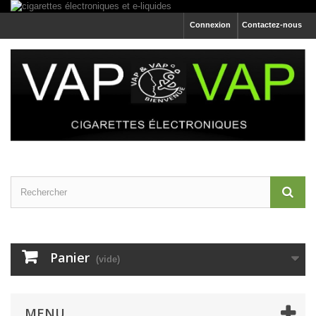
Connexion
Contactez-nous
Panier
(vide)
MENU