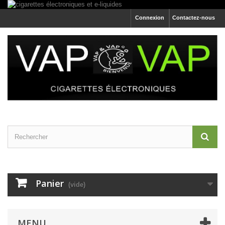
Connexion
Contactez-nous
Panier
(vide)
MENU