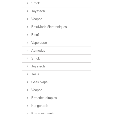
Smok
Joyetech
Voopoo
Box/Mods électroniques
Eleaf
Vaporesso
Asmodus
Smok
Joyetech
Tesla
Geek Vape
Voopoo
Batteries simples
Kangertech
Pyrex réservoir