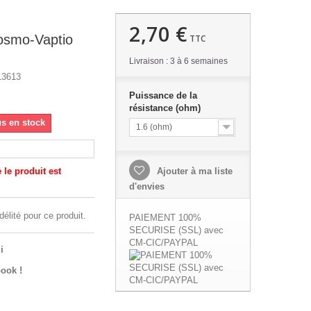
2,70 €
osmo-Vaptio
TTC
Livraison : 3 à 6 semaines
13613
Puissance de la
résistance (ohm)
us en stock
1.6 (ohm)
le produit est
Ajouter à ma liste
d'envies
délité pour ce produit.
PAIEMENT 100%
SECURISE (SSL) avec
CM-CIC/PAYPAL
i
ook !