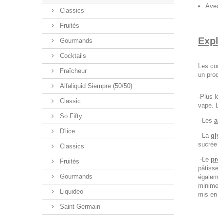
Avec
Classics
Fruités
Expl
Gourmands
Cocktails
Les com
Fraîcheur
un prod
Alfaliquid Siempre (50/50)
-Plus 
Classic
vape. 
So Fifty
-Les
a
D'lice
-La
gl
sucrée
Classics
-Le
pr
Fruités
pâtiss
Gourmands
égalem
minime
Liquideo
mis en 
Saint-Germain