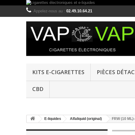
Appelez-nous au :
02.49.10.64.21
KITS E-CIGARETTES
PIÈCES DÉTA
CBD
E-liquides
Alfaliquid (original)
FRW (10 ML)