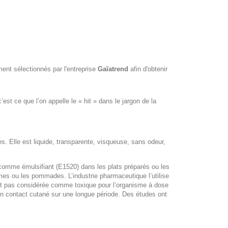
ment sélectionnés par l'entreprise
Gaïatrend
afin d'obtenir
est ce que l’on appelle le « hit » dans le jargon de la
 Elle est liquide, transparente, visqueuse, sans odeur,
e comme émulsifiant (E1520) dans les plats préparés ou les
mes ou les pommades. L’industrie pharmaceutique l’utilise
t pas considérée comme toxique pour l’organisme à dose
un contact cutané sur une longue période. Des études ont