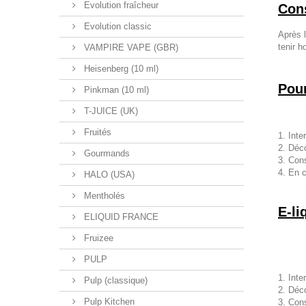
Evolution fraîcheur
Cons
Evolution classic
Après 
tenir 
VAMPIRE VAPE (GBR)
Heisenberg (10 ml)
Pour
Pinkman (10 ml)
T-JUICE (UK)
Fruités
Inte
Déco
Gourmands
Cons
En c
HALO (USA)
Mentholés
E-li
ELIQUID FRANCE
Fruizee
PULP
Inte
Pulp (classique)
Déco
Pulp Kitchen
Cons