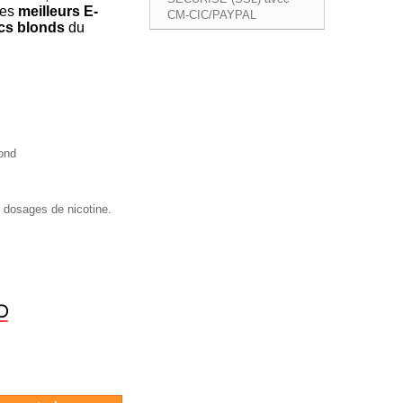
 des
meilleurs E-
ics blonds
du
ond
s dosages de nicotine.