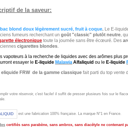
riptif de la saveur:
bac blond doux légèrement sucré, fruit à coque
.
Le E-liquid
ciens fumeurs recherchant un
goût "classic" plutôt neutre
, q
garette électronique
toute la journée sans être écœuré. Des
ar
ciennes
cigarettes blondes
.
s vapoteurs à la recherche de liquides avec des arômes plus pr
urront essayer le
E-liquide
Malawia
Alfaliquid
ou le
E-liquide
e
eliquide FRW
de la gamme classique
fait parti du top vente
mplir votre réservoir, c'est facile! il suffit de presser plusieurs fois sur le fl
le.
est une fabrication 100% française. La marque N°1 en France.
ALIQUID
des
certifiés sans parabène, sans ambrox, sans diacétyle ne contenant pa