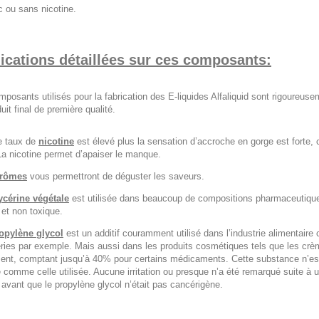
 ou sans nicotine.
ications détaillées sur ces composants:
posants utilisés pour la fabrication des E-liquides Alfaliquid sont rigoureuse
uit final de première qualité.
le taux de
nicotine
est élevé plus la sensation d’accroche en gorge est forte, c’
La nicotine permet d’apaiser le manque.
rômes
vous permettront de déguster les saveurs.
ycérine végétale
est utilisée dans beaucoup de compositions pharmaceutiques.
 et non toxique.
opylène glycol
est un additif couramment utilisé dans l’industrie alimentair
eries par exemple. Mais aussi dans les produits cosmétiques tels que les crè
ent, comptant jusqu’à 40% pour certains médicaments. Cette substance n’es
 comme celle utilisée. Aucune irritation ou presque n’a été remarqué suite à 
avant que le propylène glycol n’était pas cancérigène.