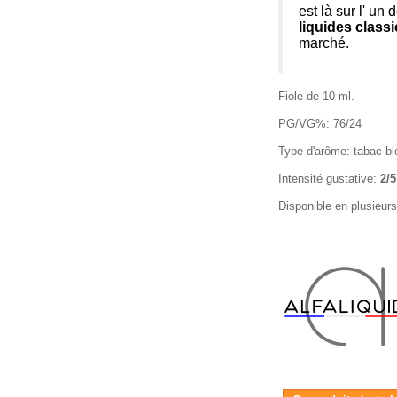
est là sur l' un
liquides class
marché.
Fiole de 10 ml.
PG/VG%: 76/24
Type d'arôme: tabac bl
Intensité gustative:
2/5
Disponible en plusieur