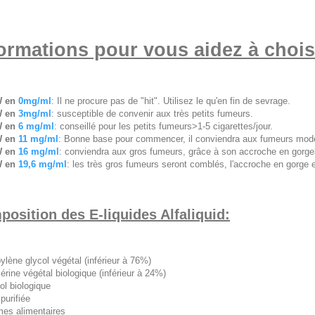
ormations pour vous aidez à choisi
 en
0mg/ml
: Il ne procure pas de "hit". Utilisez le qu'en fin de sevrage.
 en
3mg/ml
: susceptible de convenir aux très petits fumeurs.
 en
6 mg/ml
: conseillé pour les petits fumeurs>1-5 cigarettes/jour.
 en
11 mg/ml
: Bonne base pour commencer, il conviendra aux fumeurs modér
 en
16 mg/ml
: conviendra aux gros fumeurs, grâce à son accroche en gorge>
 en
19,6 mg/ml
: les très gros fumeurs seront comblés, l'accroche en gorge e
osition des E-liquides Alfaliquid:
ylène glycol végétal (inférieur à 76%)
érine végétal biologique (inférieur à 24%)
ol biologique
purifiée
es alimentaires