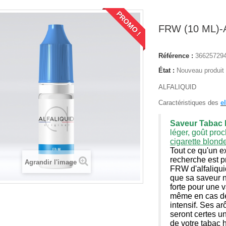
PROMO !
FRW (10 ML)-
Référence :
36625729
État :
Nouveau produit
ALFALIQUID
Caractéristiques des
e
Saveur
Tabac 
léger, goût pro
cigarette blonde
Tout ce qu'un e
recherche est p
Agrandir l'image
FRW d'alfaliquid
que sa saveur n
forte pour une 
même en cas d
intensif. Ses a
seront certes un
de votre tabac 