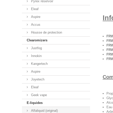
Pyrex réservoir
Eleaf
Inf
Aspire
Accus
Housse de protection
FRW
Clearomizers
FRW
FRW
Justfog
FRW
FRW
Innokin
FRW
Kangertech
Aspire
Comp
Joyetech
Eleaf
Prop
Geek vape
Glyc
Alco
E-liquides
Eau 
Alfaliquid (original)
Arôm