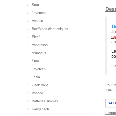
Smok
Desc
Joyetech
Voopoo
Ta
Box/Mods électroniques
an
ci
Eleaf
an
Vaporesso
Le
Asmodus
po
Smok
L
Joyetech
Tesla
Geek Vape
Pour re
maxima
Voopoo
Batteries simples
ALF
Kangertech
Eliqui