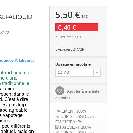
5,50 €
ALFALIQUID
TTC
-0,40 €
48172
5,90 €
Au lieu de
Livraison : 24/72H
liquides Alfaliquid
:
Dosage en nicotine
blond
neutre
et
12 MG
che d'une
 traditionnelle
.
x fumeur
Ajouter à ma liste
résent dans le
d'envies
. C'est à dire
'est pas trop
vape agréable
PAIEMENT 100%
e vapotage
SECURISE (SSL) avec
rômes
CM-CIC/PAYPAL
 peu différents
habituel, mais on