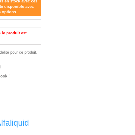
lus en stock avec ces
te disponible avec
s options
le produit est
délité pour ce produit.
i
ook !
faliquid