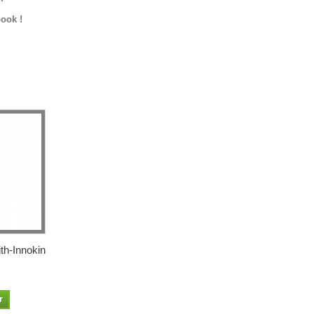
ook !
th-Innokin
r