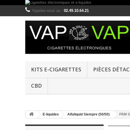
Appelez-nous au :
02.49.10.64.21
KITS E-CIGARETTES
PIÈCES DÉTA
CBD
E-liquides
Alfaliquid Siempre (50/50)
FRM S