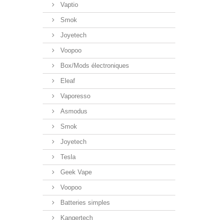
Vaptio
Smok
Joyetech
Voopoo
Box/Mods électroniques
Eleaf
Vaporesso
Asmodus
Smok
Joyetech
Tesla
Geek Vape
Voopoo
Batteries simples
Kangertech