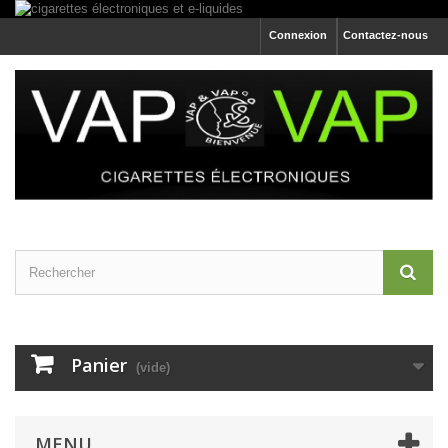
Connexion
Contactez-nous
Panier
(vide)
MENU