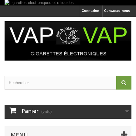
Connexion
Contactez-nous
Panier
(vide)
MENU