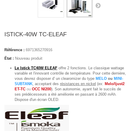
ISTICK-40W TC-ELEAF
Référence :
6971365270916
État :
Nouveau produit
Le Istick TC40W ELEAF
offre 2 fonctions. Le classique wattage
variable et l'innovant contrôle de température. Pour cette dernière,
vous devrez disposer d' un clearomizer du type
MELO
ou
MINI-
SUBTANK
, acceptant des
résistances en nickel
(ex:
Melo/Ijust2
ET-TC
ou
OCC NI200
). Son autonomie, ayant fait le succès de
ses prédécesseurs a été améliorée en passant à 2600 mAh.
Dispose d'un écran OLED.