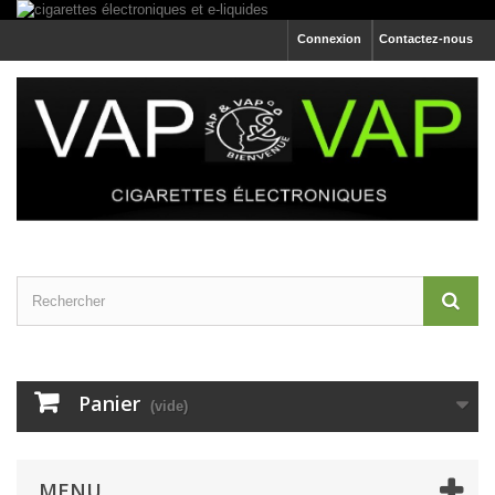
Connexion
Contactez-nous
Panier
(vide)
MENU