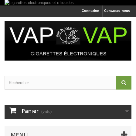
Connexion
Contactez-nous
Panier
(vide)
MENU