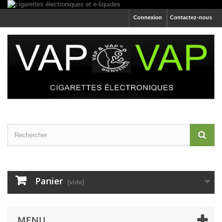
Connexion
Contactez-nous
Panier
(vide)
MENU