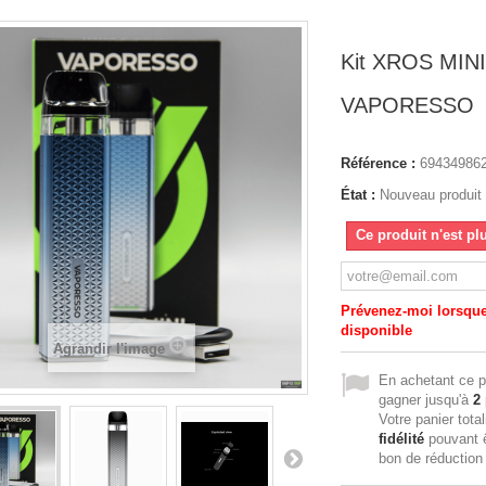
Kit XROS MINI
VAPORESSO
Référence :
69434986
État :
Nouveau produit
Ce produit n'est pl
Prévenez-moi lorsque 
disponible
Agrandir l'image
En achetant ce p
gagner jusqu'à
2
Votre panier tota
fidélité
pouvant ê
bon de réductio