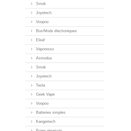
Smok
Joyetech
Voopoo
Box/Mods électroniques
Eleaf
Vaporesso
Asmodus
Smok
Joyetech
Tesla
Geek Vape
Voopoo
Batteries simples
Kangertech
Pyrex réservoir