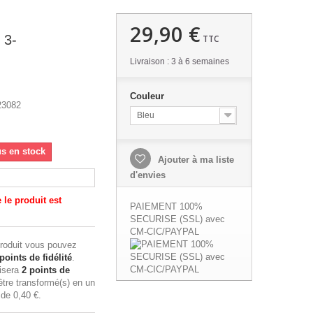
29,90 €
 3-
TTC
Livraison : 3 à 6 semaines
Couleur
23082
Bleu
us en stock
Ajouter à ma liste
d'envies
le produit est
PAIEMENT 100%
SECURISE (SSL) avec
CM-CIC/PAYPAL
roduit vous pouvez
points de fidélité
.
lisera
2
points de
tre transformé(s) en un
n de
0,40 €
.