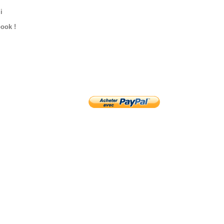
i
ook !