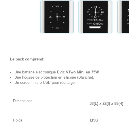
Le pack comprend
:
Une batterie électronique
Evic VTwo Mini en 75W
.
Une housse de protection en silicone (Blanche).
Un cordon micro USB pour recharger.
Dimensions
38(L) x 22(l) x 88(H)
Poids
119G