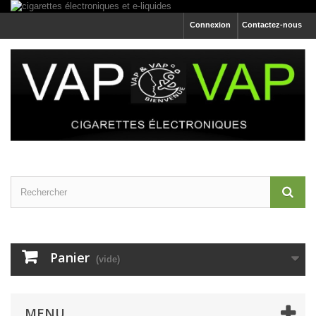
Connexion
Contactez-nous
Panier
(vide)
MENU