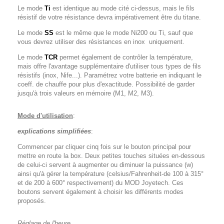
Le mode
Ti
est identique au mode cité ci-dessus, mais le fils
résistif de votre résistance devra impérativement être du titane.
Le mode
SS
est le même que le mode Ni200 ou Ti, sauf que
vous devrez utiliser des résistances en inox uniquement.
Le mode
TCR
permet également de contrôler la température,
mais offre l'avantage supplémentaire d'utiliser tous types de fils
résistifs (inox, Nife...). Paramétrez votre batterie en indiquant le
coeff. de chauffe pour plus d'exactitude. Possibilité de garder
jusqu'à trois valeurs en mémoire (M1, M2, M3).
Mode d'utilisation
:
explications simplifiées
:
Commencer par cliquer cinq fois sur le bouton principal pour
mettre en route la box. Deux petites touches situées en-dessous
de celui-ci servent à augmenter ou diminuer la puissance (w)
ainsi qu'à gérer la température (celsius/Fahrenheit-de 100 à 315°
et de 200 à 600° respectivement) du MOD Joyetech. Ces
boutons servent également à choisir les différents modes
proposés.
Réglage de l'heure